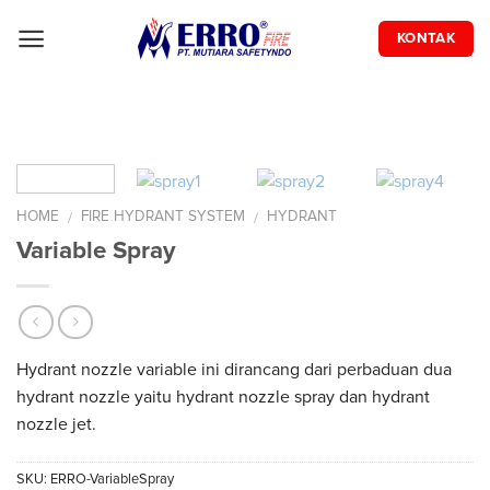
Skip
to
KONTAK
content
HOME
FIRE HYDRANT SYSTEM
HYDRANT
/
/
Variable Spray
Hydrant nozzle variable ini dirancang dari perbaduan dua
hydrant nozzle yaitu hydrant nozzle spray dan hydrant
nozzle jet.
SKU:
ERRO-VariableSpray