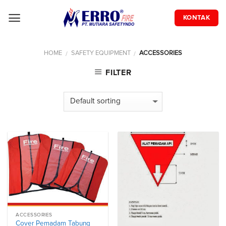
Skip
to
KONTAK
content
HOME
SAFETY EQUIPMENT
ACCESSORIES
/
/
FILTER
ACCESSORIES
Cover Pemadam Tabung