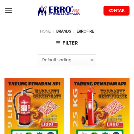
Skip
to
KONTAK
content
HOME
BRANDS
ERROFIRE
/
/
FILTER