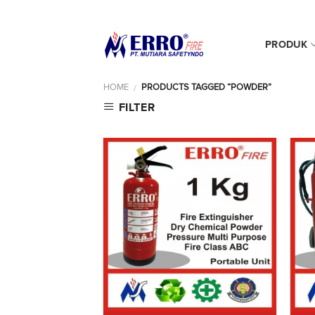
Skip
0812 90144 044
to
content
PRODUK
HOME
PRODUCTS TAGGED “POWDER”
/
FILTER