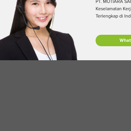
PT. MUTIARA SAF
Keselamatan Kerj
Terlengkap di In
What