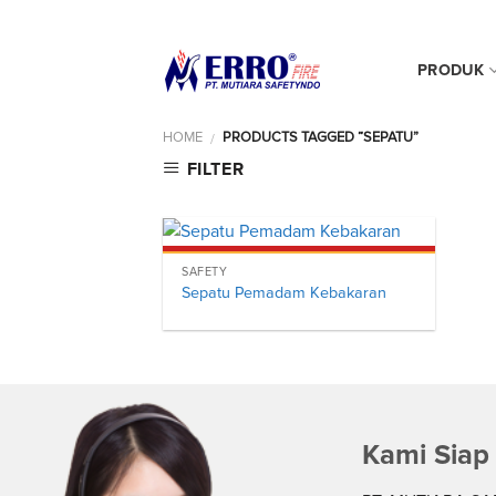
Skip
0812 90144 044
to
content
PRODUK
HOME
PRODUCTS TAGGED “SEPATU”
/
FILTER
SAFETY
Sepatu Pemadam Kebakaran
Kami Siap