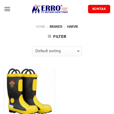
Skip
to
KONTAK
content
HOME
BRANDS
HARVIK
/
/
FILTER