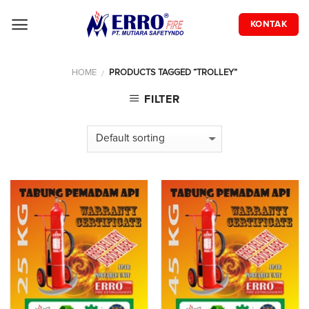
Skip
to
KONTAK
content
HOME
PRODUCTS TAGGED “TROLLEY”
/
FILTER